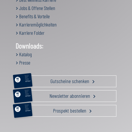
Jobs & Offene Stellen
Benefits & Vorteile
Karrieremöglichkeiten
Karriere Folder
Downloads:
Katalog
Presse
RELAX &
BEAUTY
AKTIV
Gutscheine schenken
GENUSS
FAMILIE
GUTSCHEIN
RELAX &
BEAUTY
AKTIV
Newsletter abonnieren
GENUSS
FAMILIE
GUTSCHEIN
RELAX &
BEAUTY
AKTIV
Prospekt bestellen
GENUSS
FAMILIE
GUTSCHEIN