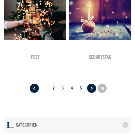
FEST
GEBURTSTAG
1
2
3
4
5
KATEGORIEN