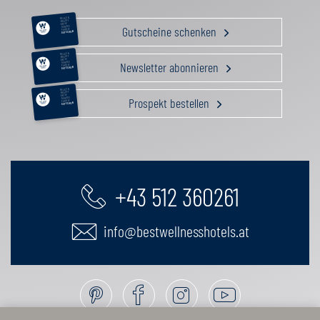
RELAX &
BEAUTY
AKTIV
Gutscheine schenken
GENUSS
FAMILIE
GUTSCHEIN
RELAX &
BEAUTY
AKTIV
Newsletter abonnieren
GENUSS
FAMILIE
GUTSCHEIN
RELAX &
BEAUTY
AKTIV
Prospekt bestellen
GENUSS
FAMILIE
GUTSCHEIN
+43 512 360261
info@bestwellnesshotels.at