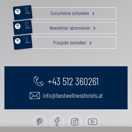
RELAX &
BEAUTY
AKTIV
Gutscheine schenken
GENUSS
FAMILIE
GUTSCHEIN
RELAX &
BEAUTY
AKTIV
Newsletter abonnieren
GENUSS
FAMILIE
GUTSCHEIN
RELAX &
BEAUTY
AKTIV
Prospekt bestellen
GENUSS
FAMILIE
GUTSCHEIN
+43 512 360261
info@bestwellnesshotels.at