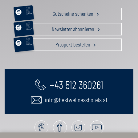
RELAX &
BEAUTY
AKTIV
Gutscheine schenken
GENUSS
FAMILIE
GUTSCHEIN
RELAX &
BEAUTY
AKTIV
Newsletter abonnieren
GENUSS
FAMILIE
GUTSCHEIN
RELAX &
BEAUTY
AKTIV
Prospekt bestellen
GENUSS
FAMILIE
GUTSCHEIN
+43 512 360261
info@bestwellnesshotels.at