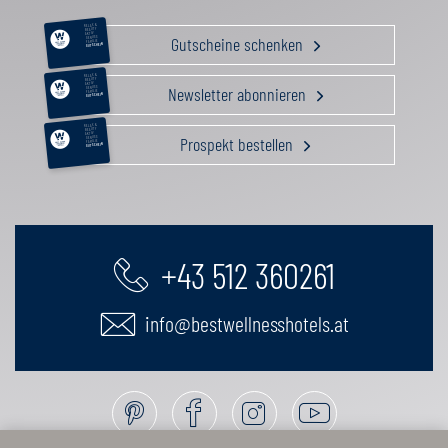
RELAX &
BEAUTY
AKTIV
Gutscheine schenken
GENUSS
FAMILIE
GUTSCHEIN
RELAX &
BEAUTY
AKTIV
Newsletter abonnieren
GENUSS
FAMILIE
GUTSCHEIN
RELAX &
BEAUTY
AKTIV
Prospekt bestellen
GENUSS
FAMILIE
GUTSCHEIN
+43 512 360261
info@bestwellnesshotels.at