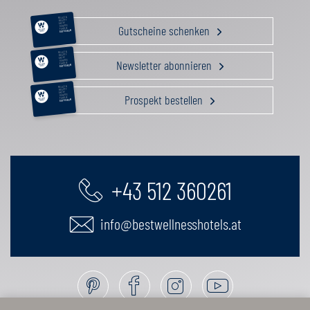
RELAX &
BEAUTY
AKTIV
Gutscheine schenken
GENUSS
FAMILIE
GUTSCHEIN
RELAX &
BEAUTY
AKTIV
Newsletter abonnieren
GENUSS
FAMILIE
GUTSCHEIN
RELAX &
BEAUTY
AKTIV
Prospekt bestellen
GENUSS
FAMILIE
GUTSCHEIN
+43 512 360261
info@bestwellnesshotels.at