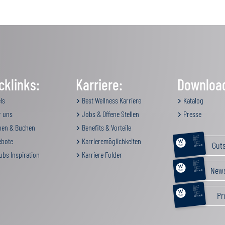
cklinks:
Karriere:
Downloa
ls
Best Wellness Karriere
Katalog
 uns
Jobs & Offene Stellen
Presse
en & Buchen
Benefits & Vorteile
RELAX &
BEAUTY
bote
Karrieremöglichkeiten
AKTIV
Gut
GENUSS
FAMILIE
GUTSCHEIN
ubs Inspiration
Karriere Folder
RELAX &
BEAUTY
AKTIV
News
GENUSS
FAMILIE
GUTSCHEIN
RELAX &
BEAUTY
AKTIV
Pr
GENUSS
FAMILIE
GUTSCHEIN