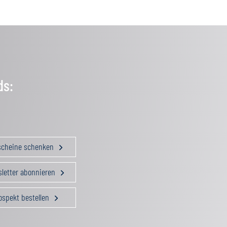
ds:
scheine schenken
letter abonnieren
ospekt bestellen