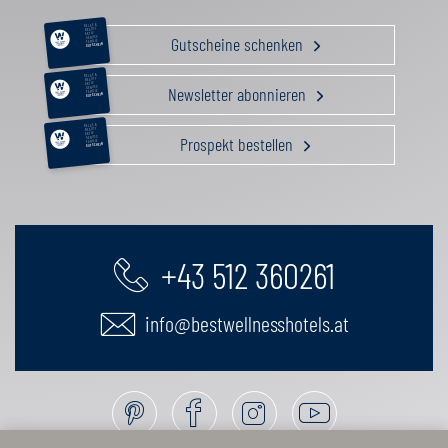
RELAX &
BEAUTY
AKTIV
Gutscheine schenken
GENUSS
FAMILIE
GUTSCHEIN
RELAX &
BEAUTY
AKTIV
Newsletter abonnieren
GENUSS
FAMILIE
GUTSCHEIN
RELAX &
BEAUTY
AKTIV
Prospekt bestellen
GENUSS
FAMILIE
GUTSCHEIN
+43 512 360261
info@bestwellnesshotels.at