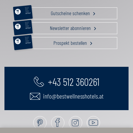
RELAX &
BEAUTY
AKTIV
Gutscheine schenken
GENUSS
FAMILIE
GUTSCHEIN
RELAX &
BEAUTY
AKTIV
Newsletter abonnieren
GENUSS
FAMILIE
GUTSCHEIN
RELAX &
BEAUTY
AKTIV
Prospekt bestellen
GENUSS
FAMILIE
GUTSCHEIN
+43 512 360261
info@bestwellnesshotels.at