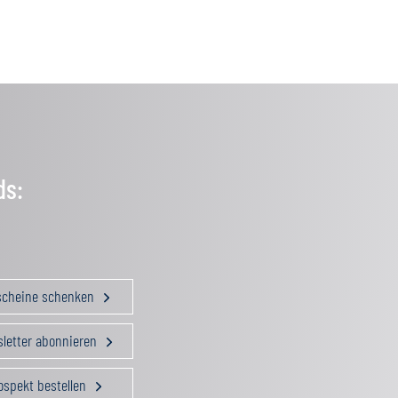
ds:
scheine schenken
letter abonnieren
ospekt bestellen