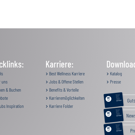
cklinks:
Karriere:
Downloa
ls
Best Wellness Karriere
Katalog
 uns
Jobs & Offene Stellen
Presse
en & Buchen
Benefits & Vorteile
RELAX &
BEAUTY
bote
Karrieremöglichkeiten
AKTIV
Gut
GENUSS
FAMILIE
GUTSCHEIN
ubs Inspiration
Karriere Folder
RELAX &
BEAUTY
AKTIV
News
GENUSS
FAMILIE
GUTSCHEIN
RELAX &
BEAUTY
AKTIV
Pr
GENUSS
FAMILIE
GUTSCHEIN