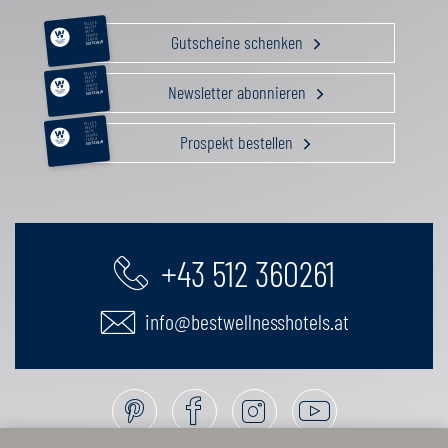
RELAX &
BEAUTY
AKTIV
Gutscheine schenken
GENUSS
FAMILIE
GUTSCHEIN
RELAX &
BEAUTY
AKTIV
Newsletter abonnieren
GENUSS
FAMILIE
GUTSCHEIN
RELAX &
BEAUTY
AKTIV
Prospekt bestellen
GENUSS
FAMILIE
GUTSCHEIN
+43 512 360261
info@bestwellnesshotels.at