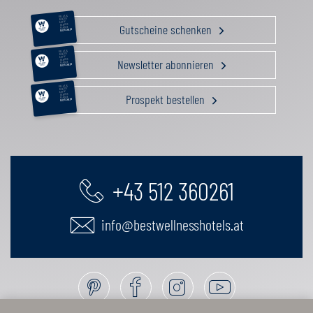
RELAX &
BEAUTY
AKTIV
Gutscheine schenken
GENUSS
FAMILIE
GUTSCHEIN
RELAX &
BEAUTY
AKTIV
Newsletter abonnieren
GENUSS
FAMILIE
GUTSCHEIN
RELAX &
BEAUTY
AKTIV
Prospekt bestellen
GENUSS
FAMILIE
GUTSCHEIN
+43 512 360261
info@bestwellnesshotels.at