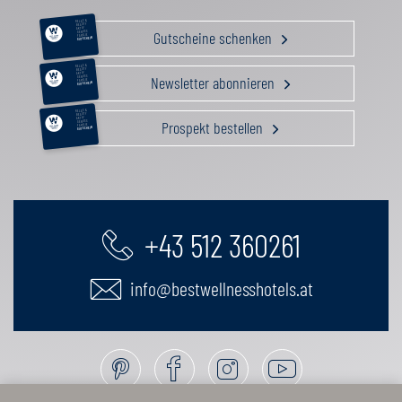
RELAX &
BEAUTY
AKTIV
Gutscheine schenken
GENUSS
FAMILIE
GUTSCHEIN
RELAX &
BEAUTY
AKTIV
Newsletter abonnieren
GENUSS
FAMILIE
GUTSCHEIN
RELAX &
BEAUTY
AKTIV
Prospekt bestellen
GENUSS
FAMILIE
GUTSCHEIN
+43 512 360261
info@bestwellnesshotels.at