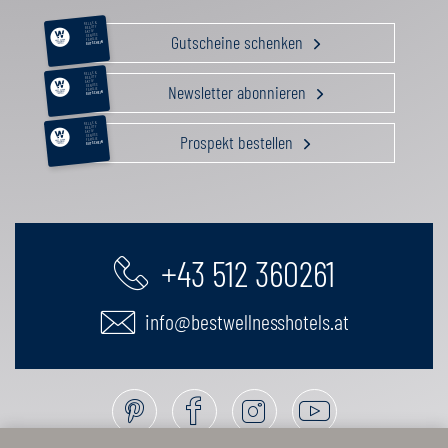
RELAX &
BEAUTY
AKTIV
Gutscheine schenken
GENUSS
FAMILIE
GUTSCHEIN
RELAX &
BEAUTY
AKTIV
Newsletter abonnieren
GENUSS
FAMILIE
GUTSCHEIN
RELAX &
BEAUTY
AKTIV
Prospekt bestellen
GENUSS
FAMILIE
GUTSCHEIN
+43 512 360261
info@bestwellnesshotels.at